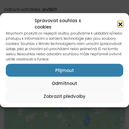
Datová schránka:
arv9bff
Spravovat souhlas s
Najdete nás na
Facebook
a
Linkedin
cookies
Abychom poskytli co nejlepší služby, používáme k ukládání a/nebo
přístupu k informacím o zařízení, technologie jako jsou soubory
cookies. Souhlas s těmito technologiemi nám umožní zpracovávat
údaje, jako je chování při procházení nebo jedinečná ID na tomto
webu. Nesouhlas nebo odvolání souhlasu může nepříznivě ovlivnit
určité vlastnosti a funkce.
Přijmout
Odmítnout
Klepnutím přijměte marketingové
soubory cookie a povolte tento obsah
Zobrazit předvolby