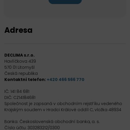
Adresa
DECLIMA s.r.o.
Havlíčkova 439
570 01 Litomyšl
Česká republika
Kontaktní telefon:
+420 466 566 770
IČ: 141 84 681
DIČ: CZ14184681
Společnost je zapsaná v obchodním rejstříku vedeného
Krajským soudem v Hradci Králové oddíl C, vložka 48934
Banka: Československá obchodní banka, a. s.
Číslo účtu: 303283212/0300