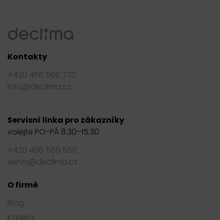
Kontakty
+420 466 566 770
info@declima.cz
Servisní linka pro zákazníky
volejte PO-PÁ 8.30–15.30
+420 466 566 550
servis@declima.cz
O firmě
Blog
Kariéra