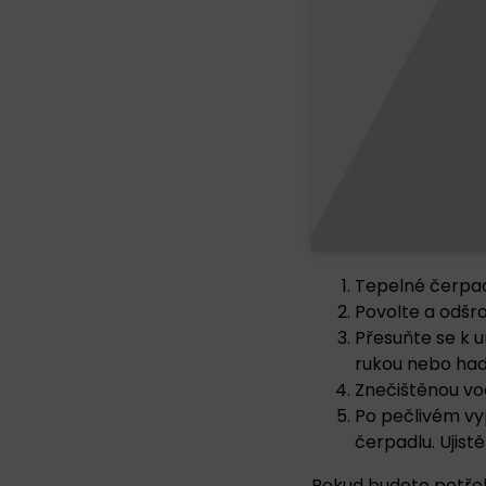
Tepelné čerpadl
Povolte a odšro
Přesuňte se k u
rukou nebo hadř
Znečištěnou vod
Po pečlivém vyp
čerpadlu. Ujist
Pokud budete potřeb