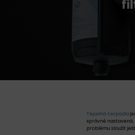
fi
Tepelná čerpadla
js
správně nastavená, 
problému sloužit ješ