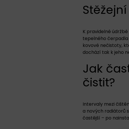
Stěžejní
K pravidelné údržbě 
tepelného čerpadla 
kovové nečistoty, kt
dochází tak k jeho 
Jak čast
čistit?
Intervaly mezi čiště
a nových radiátorů s
častější – po nainst