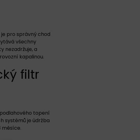
é je pro správný chod
chytává všechny
y nezadržuje, a
rovozní kapalinou.
ý filtr
ě podlahového topení
ých systémů je údržba
3 měsíce.