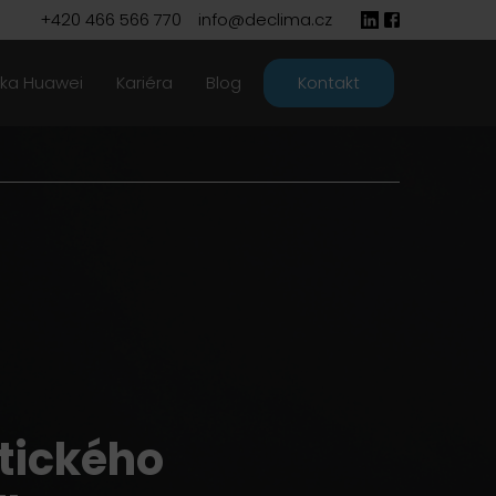
+420 466 566 770
info@declima.cz
ika Huawei
Kariéra
Blog
Kontakt
tického