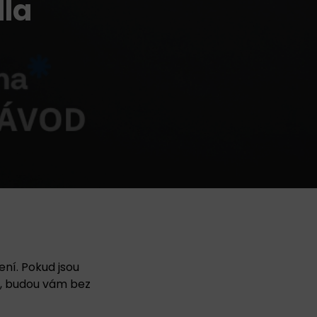
dla
ení.
Pokud jsou
e, budou vám bez