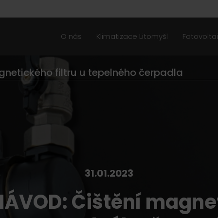
O nás
Klimatizace Litomyšl
Fotovolta
netického filtru u tepelného čerpadla
31.01.2023
NÁVOD: Čištění magne