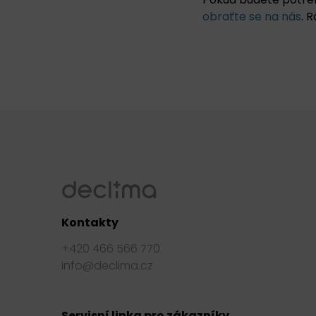
obraťte se na nás
. 
Kontakty
+420 466 566 770
info@declima.cz
Servisní linka pro zákazníky