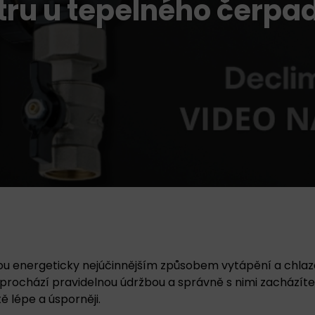
ltru u tepelného čerpa
ou energeticky nejúčinnějším způsobem vytápění a chlaz
prochází pravidelnou údržbou a správně s nimi zacházít
tě lépe a úsporněji.