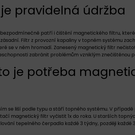
 je pravidelná údržba
bezpodmínečně patří i čištění magnetického filtru, kter
zásadní. Filtr z provozní kapaliny v topném systému za
eré se v něm hromadí. Zanesený magnetický filtr nečistot
neschopnosti zabránit problémům vzniklým znečištěnou p
o je potřeba magnetick
ním se liší podle typu a stáří topného systému. V případ
tačí magnetický filtr vyčistit 1x do roka. U starších topn
alování tepelného čerpadla každé 3 týdny, později každé 