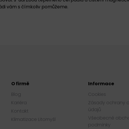
Rádi vám s čímkoliv pomůžeme.
O firmě
Informace
Blog
Cookies
Kariéra
Zásady ochrany 
údajů
Kontakt
Všeobecné obch
Klimatizace Litomyšl
podmínky