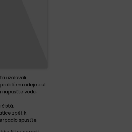
u izolovali.
ez problému odejmout.
ru napusťte vodu,
čistá.
atice zpět k
čerpadlo spusťte.
o filtru poradit,