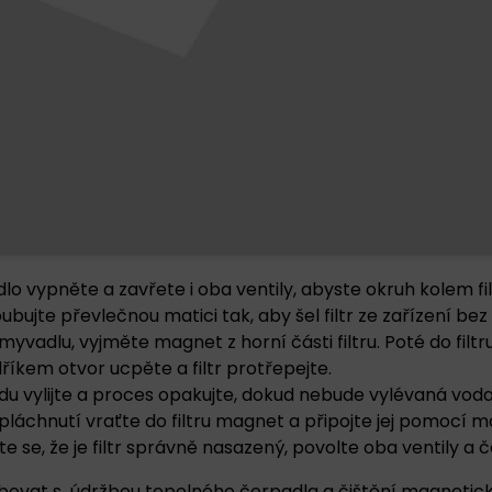
o vypněte a zavřete i oba ventily, abyste okruh kolem filtr
ubujte převlečnou matici tak, aby šel filtr ze zařízení b
myvadlu, vyjměte magnet z horní části filtru. Poté do filt
íkem otvor ucpěte a filtr protřepejte.
u vylijte a proces opakujte, dokud nebude vylévaná voda 
láchnutí vraťte do filtru magnet a připojte jej pomocí m
ěte se, že je filtr správně nasazený, povolte oba ventily a 
ovat s údržbou tepelného čerpadla a čištění magnetickéh