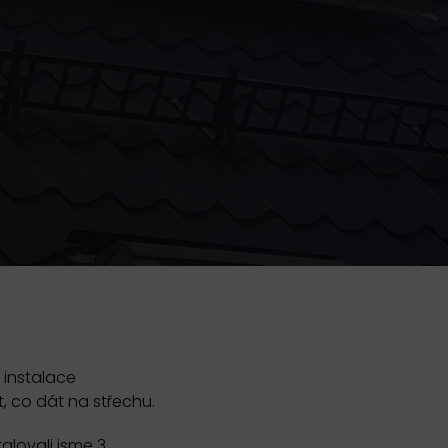
 instalace
, co dát na střechu.
alovali jsme 3