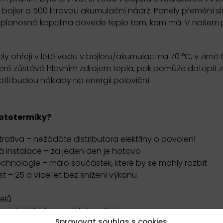
 bojler a 500 litrovou akumulační nádrž. Panely přemění sl
teplonosná kapalina dovede teplo tam, kam má. V našem 
ely ohřejí v létě vodu v bojleru/akumulaci na 70 °C, v zim
eré zůstává hlavním zdrojem tepla, pak pomůže dotopit z
tli budou náklady na energii poloviční.
fototermiky?
rativa – nežádáte distributora elektřiny o povolení
á instalace – za jeden den je hotovo
hnologie – málo součástek, které by se mohly rozbít
t – 25 a více let bez snížení výkonu
elů
ovací náklady oproti fotovoltaice
Spravovat souhlas s cookies