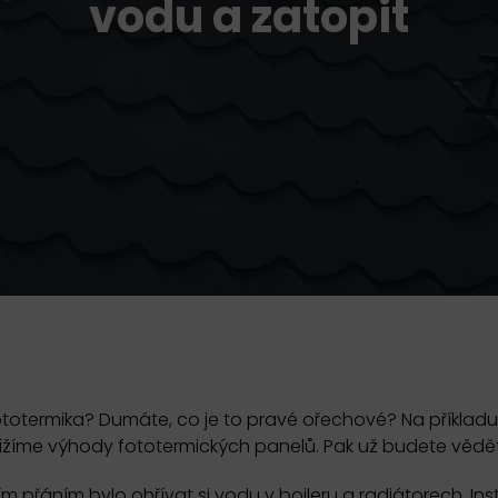
vodu a zatopit
ototermika? Dumáte, co je to pravé ořechové? Na příkladu
lížíme výhody fototermických panelů. Pak už budete vědět
 přáním bylo ohřívat si vodu v bojleru a radiátorech. Inst