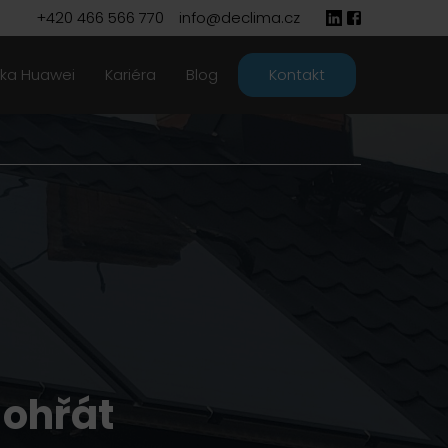
+420 466 566 770
info@declima.cz
ika Huawei
Kariéra
Blog
Kontakt
 ohřát