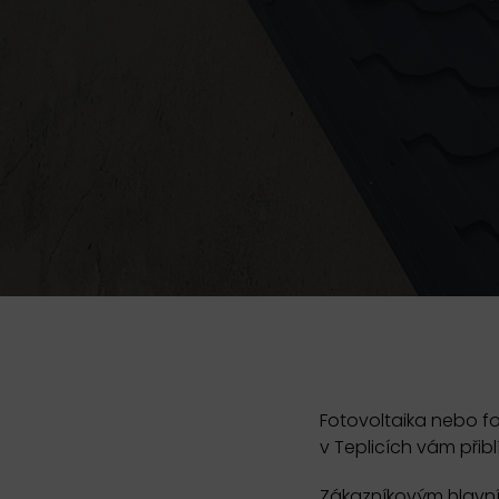
Fotovoltaika nebo f
v Teplicích vám přib
Zákazníkovým hlavním