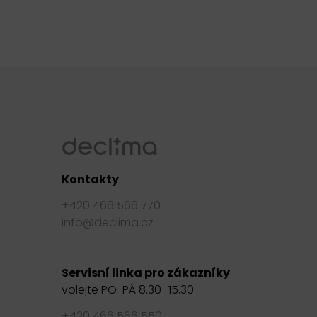
Kontakty
+420 466 566 770
info@declima.cz
Servisní linka pro zákazníky
volejte PO-PÁ 8.30–15.30
+420 466 566 550