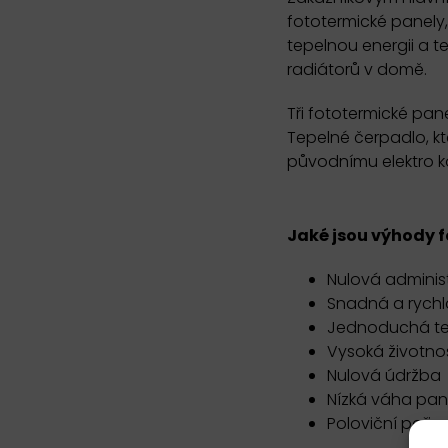
fototermické panely,
tepelnou energii a 
radiátorů v domě.
Tři fototermické pan
Tepelné čerpadlo, kt
původnímu elektro ko
Jaké jsou výhody 
Nulová administ
Snadná a rychl
Jednoduchá tec
Vysoká životnos
Nulová údržba
Nízká váha pan
Poloviční pořiz