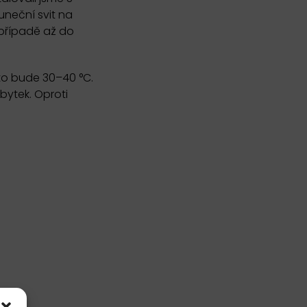
uneční svit na
případě až do
ě to bude 30–40 °C.
bytek. Oproti