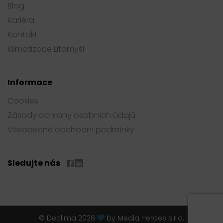
Blog
Kariéra
Kontakt
Klimatizace Litomyšl
Informace
Cookies
Zásady ochrany osobních údajů
Všeobecné obchodní podmínky
Sledujte nás
© Declima 2026
by
Media Heroes s.r.o.