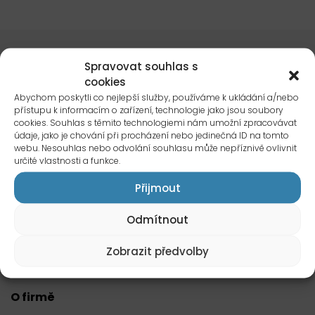
Spravovat souhlas s
cookies
Abychom poskytli co nejlepší služby, používáme k ukládání a/nebo
přístupu k informacím o zařízení, technologie jako jsou soubory
Kontakty
cookies. Souhlas s těmito technologiemi nám umožní zpracovávat
údaje, jako je chování při procházení nebo jedinečná ID na tomto
+420 466 566 770
webu. Nesouhlas nebo odvolání souhlasu může nepříznivě ovlivnit
info@declima.cz
určité vlastnosti a funkce.
Přijmout
Servisní linka pro zákazníky
Odmítnout
volejte PO-PÁ 8.30–15.30
+420 466 566 550
Zobrazit předvolby
servis@declima.cz
O firmě